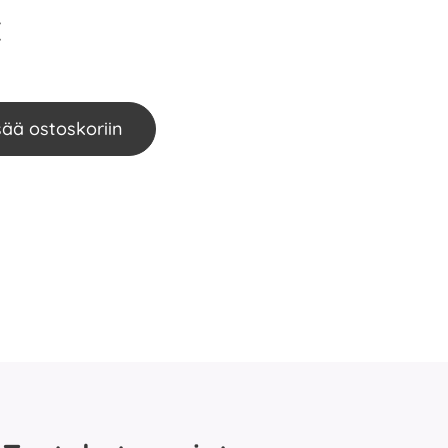
€
sää ostoskoriin