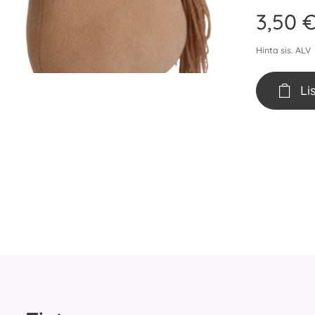
3,50
Hinta sis. ALV
Li