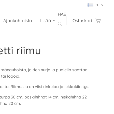
FI
HAE
Ajankohtaista
Lisää
Ostoskori
etti riimu
ämänauhoista, joiden nurjalla puolella saattaa
 tai logoja.
sta. Riimussa on viisi rinkulaa ja lukkokiinitys.
 turpa 30 cm, poskihihnat 14 cm, niskahihna 22
ihna 20 cm.