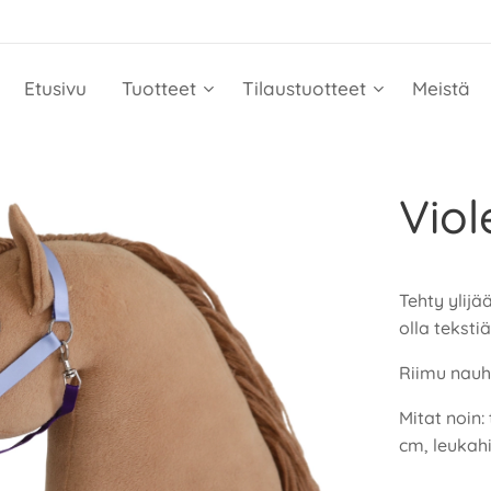
Etusivu
Tuotteet
Tilaustuotteet
Meistä
Viol
Tehty ylijä
olla tekstiä
Riimu nauha
Mitat noin:
cm, leukah