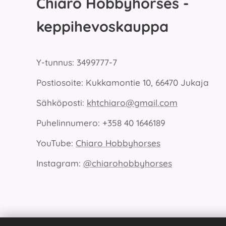
Chiaro Hobbyhorses -
keppihevoskauppa
Y-tunnus: 3499777-7
Postiosoite: Kukkamontie 10, 66470 Jukaja
Sähköposti:
khtchiaro@gmail.com
Puhelinnumero: +358 40 1646189
YouTube:
Chiaro Hobbyhorses
Instagram:
@chiarohobbyhorses