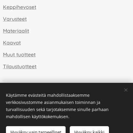
Keppihevoset
Varusteet
Materiaalit
Kaavat
Muut tuotteet
Tilaustuotteet
Evästeet
Käytämme evästeitä mahdollistaaksemme
verkkosivustomme asianmukaisen toiminnan ja
Kielet
turvallisuuden sekä tarjotaksemme sinulle parhaan
Suomi
English
mahdollisen käyttökokemuksen.
Lisää ostoskoriin
Hyväksy vain tarpeelliset
Hyväksy kaikki