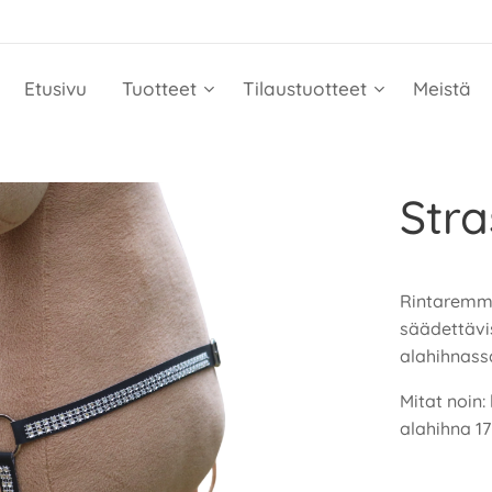
Etusivu
Tuotteet
Tilaustuotteet
Meistä
Stra
Rintaremmi
säädettäviss
alahihnass
Mitat noin
alahihna 17