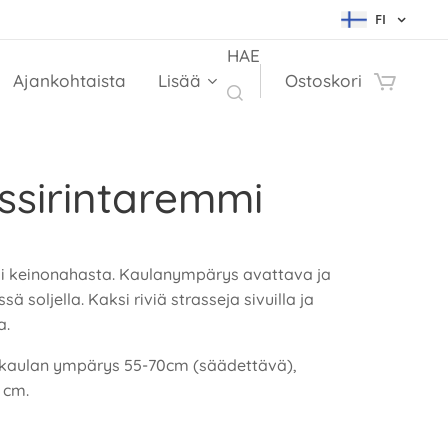
FI
HAE
Ajankohtaista
Lisää
Ostoskori
ssirintaremmi
 keinonahasta. Kaulanympärys avattava ja
ä soljella. Kaksi riviä strasseja sivuilla ja
a.
: kaulan ympärys 55-70cm (säädettävä),
 cm.