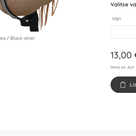
Valitse va
Väri
a / Black-silver
a / Black-silver
a / Black-silver
a / Black-silver
13,00
Hinta sis. ALV
Li