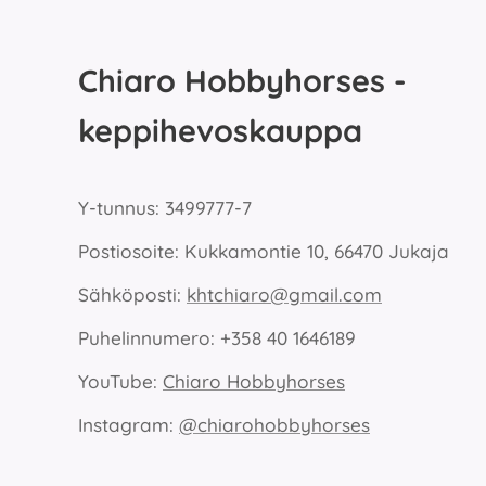
Chiaro Hobbyhorses -
keppihevoskauppa
Y-tunnus: 3499777-7
Postiosoite: Kukkamontie 10, 66470 Jukaja
Sähköposti:
khtchiaro@gmail.com
Puhelinnumero: +358 40 1646189
YouTube:
Chiaro Hobbyhorses
Instagram:
@chiarohobbyhorses