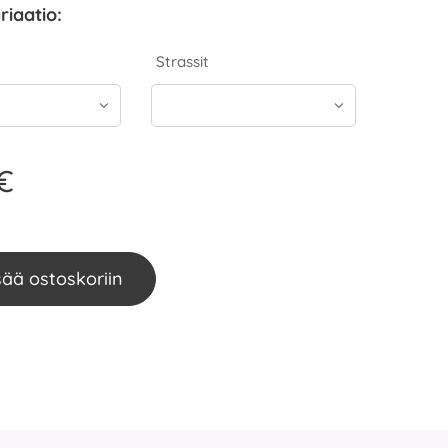
riaatio:
Strassit
€
sää ostoskoriin