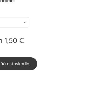
riaatio:
en
1,50
€
sää ostoskoriin