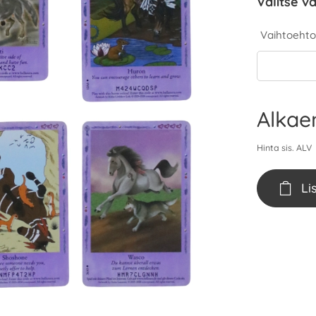
Valitse va
Vaihtoehto
Alka
Hinta sis. ALV
Li