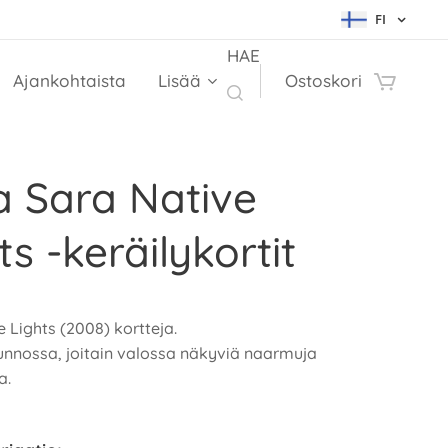
FI
HAE
Ajankohtaista
Lisää
Ostoskori
a Sara Native
ts -keräilykortit
e Lights (2008) kortteja.
nnossa, joitain valossa näkyviä naarmuja
a.